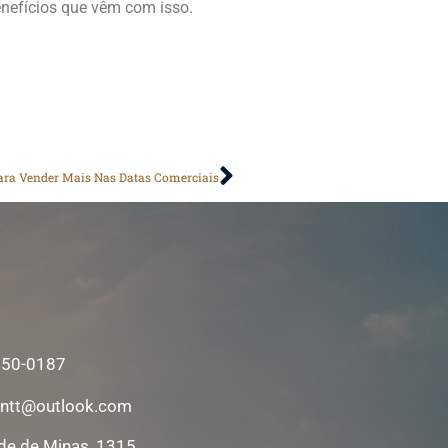
enefícios que vêm com isso.
ara Vender Mais Nas Datas Comerciais
350-0187
ntt@outlook.com
de de Minas, 1315,