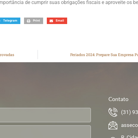
importância de cumprir suas obrigações fiscais e aproveite os b
Telegram
Print
Email
provadas
Feriados 2024: Prepare Sua Empresa P
Contato
(31) 9
asseco
R. Cida