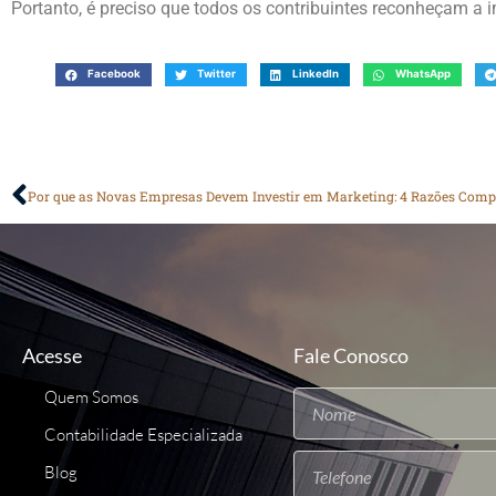
Portanto, é preciso que todos os contribuintes reconheçam a 
Facebook
Twitter
LinkedIn
WhatsApp
Por que as Novas Empresas Devem Investir em Marketing: 4 Razões Com
Acesse
Fale Conosco
Quem Somos
Contabilidade Especializada
Blog