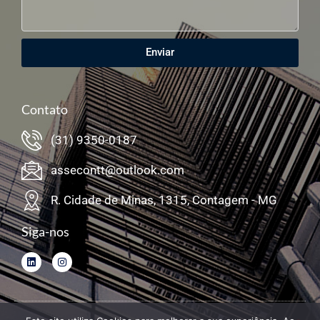
Enviar
Contato
(31) 9350-0187
assecontt@outlook.com
R. Cidade de Minas, 1315, Contagem - MG
Siga-nos