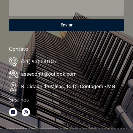
Enviar
Contato
(31) 9350-0187
assecontt@outlook.com
R. Cidade de Minas, 1315, Contagem - MG
Siga-nos