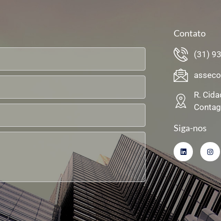
Contato
(31) 9
asseco
R. Cida
Conta
Siga-nos