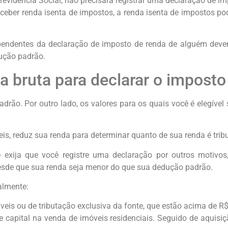
revidência Social, não precisará registrar uma declaração de im
eceber renda isenta de impostos, a renda isenta de impostos po
ependentes da declaração de imposto de renda de alguém dev
ução padrão.
a bruta para declarar o imposto
adrão. Por outro lado, os valores para os quais você é elegíve
, reduz sua renda para determinar quanto de sua renda é tribu
exija que você registre uma declaração por outros motivos
desde que sua renda seja menor do que sua dedução padrão.
almente:
is ou de tributação exclusiva da fonte, que estão acima de R$ 4
capital na venda de imóveis residenciais. Seguido de aquisiçã