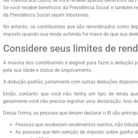
Na maioria dos casos, se você receber apenas benefícios da P
Se você receber benefícios da Previdência Social e também r
da Previdência Social sejam tributáveis.
No entanto, os contribuintes que são reivindicados como d
imposto quando sua renda auferida for maior do que sua ded
Considere seus limites de rend
A maioria dos contribuintes é elegível para fazer a dedução p
pela sua idade e status de arquivamento.
A dedução padrão, juntamente com outras deduções disponíveis
Então, contanto que você não tenha um tipo de renda que 
geralmente você não precisa registrar uma declaração. Isso 
Dessa forma, as pessoas que devem declarar o IR são princip
Pessoas que receberam rendimentos isentos, não tributáve
As pessoas que têm isenção de imposto sobre ganho de 