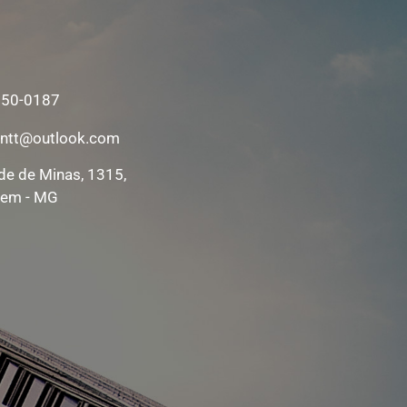
350-0187
ntt@outlook.com
de de Minas, 1315,
gem - MG