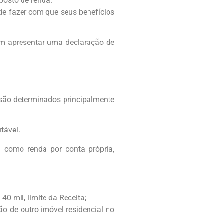
posto de renda.
de fazer com que seus benefícios
em apresentar uma declaração de
l são determinados principalmente
tável.
, como renda por conta própria,
0 mil, limite da Receita;
o de outro imóvel residencial no