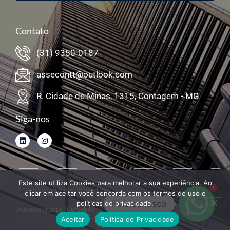
Contato
(31) 9350-0187
assecontt@outlook.com
R. Cidade de Minas, 1315, Contagem - MG
Siga-nos
Este site utiliza Cookies para melhorar a sua experiência. Ao
1
© Todos os Direitos Reservados
clicar em aceitar você concorda com os termos de uso e
Fale conosco
políticas de privacidade.
Desenvolvido por
Contabilit
Aceitar
Política de Privacidade